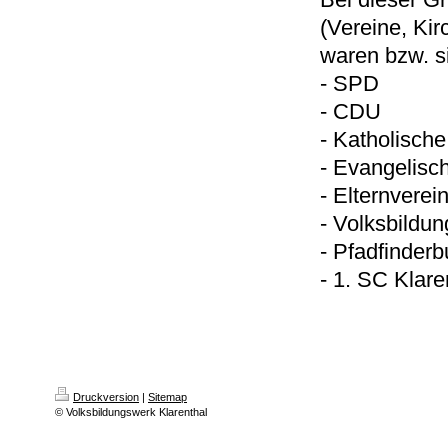
(Vereine, Kir
waren bzw. s
- SPD
- CDU
- Katholisch
- Evangelisc
- Elternverei
- Volksbildu
- Pfadfinder
- 1. SC Klare
Druckversion
|
Sitemap
© Volksbildungswerk Klarenthal