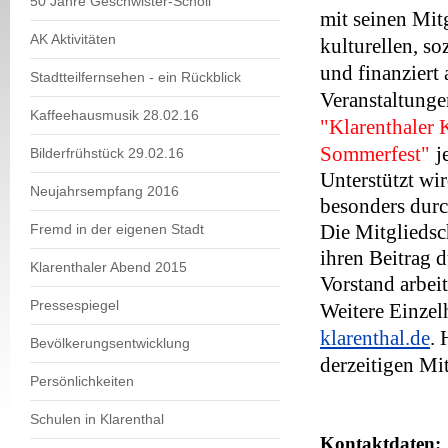
50 Jahre Geschwister-Scholl
mit seinen Mit
AK Aktivitäten
kulturellen, so
und finanziert 
Stadtteilfernsehen - ein Rückblick
Veranstaltunge
Kaffeehausmusik 28.02.16
"Klarenthaler 
Sommerfest"
j
Bilderfrühstück 29.02.16
Unterstützt wi
Neujahrsempfang 2016
besonders durc
Die Mitgliedsch
Fremd in der eigenen Stadt
ihren Beitrag 
Klarenthaler Abend 2015
Vorstand arbeit
Pressespiegel
Weitere Einzel
klarenthal.de
. 
Bevölkerungsentwicklung
derzeitigen Mi
Persönlichkeiten
Schulen in Klarenthal
Kontaktdaten: