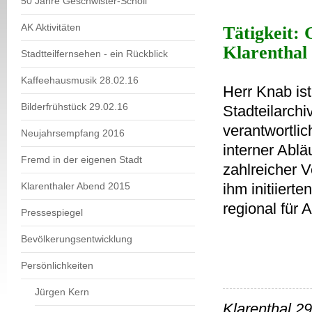
50 Jahre Geschwister-Scholl
AK Aktivitäten
Tätigkeit:
G
Klarenthal
Stadtteilfernsehen - ein Rückblick
Kaffeehausmusik 28.02.16
Herr Knab ist
Bilderfrühstück 29.02.16
Stadteilarchi
verantwortlic
Neujahrsempfang 2016
interner Ablä
Fremd in der eigenen Stadt
zahlreicher V
Klarenthaler Abend 2015
ihm initiiert
regional für 
Pressespiegel
Bevölkerungsentwicklung
Persönlichkeiten
Jürgen Kern
Klarenthal
29