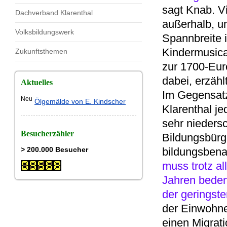
sagt Knab. V
Dachverband Klarenthal
außerhalb, u
Volksbildungswerk
Spannbreite i
Kindermusica
Zukunftsthemen
zur 1700-Eur
dabei, erzäh
Aktuelles
Im Gegensatz
Neu
Ölgemälde von E. Kindscher
Klarenthal j
sehr niedersc
Besucherzähler
Bildungsbürg
> 200.000 Besucher
bildungsbena
muss trotz al
Jahren beden
der geringste
der Einwohne
einen Migrat