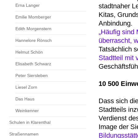
stadtnaher L
Erna Langer
Kitas, Grun
Emilie Momberger
Anbindung.
Edith Morgenstern
„Häufig sind
überrascht, w
Hannelore Rönsch
Tatsächlich s
Helmut Schön
Stadtteil mit
Elisabeth Schwarz
Geschäftsfüh
Peter Siersleben
10 500 Einw
Liesel Zorn
Das Haus
Dass sich di
Stadtteils in
Weinkenner
Verdienst de
Schulen in Klarenthal
Image der Si
Straßennamen
Bildungsstätt