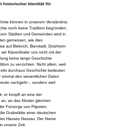
 historischer Identität für
ehnte können in unserem Verständnis
hte noch keine Tradition begründen;
 von Städten und Gemeinden wird in
ten gemessen, wie dies
ise auf Biebrich, Bierstadt, Dotzheim
 wir Klarenthaler uns nicht mit der
lung keine lange Geschichte
tion zu verzichten. Nicht allein, weil
ereits durchaus Geschichte bedeuten
 er einmal den wesentlichen Daten
eute nachgeht -, sondern weil
; er knüpft an eine der
an, an das Kloster gleichen
 der Fürsorge von Päpsten,
 die Grabstätte einer deutschen
r des Hauses Nassau. Der Name
in unsere Zeit.