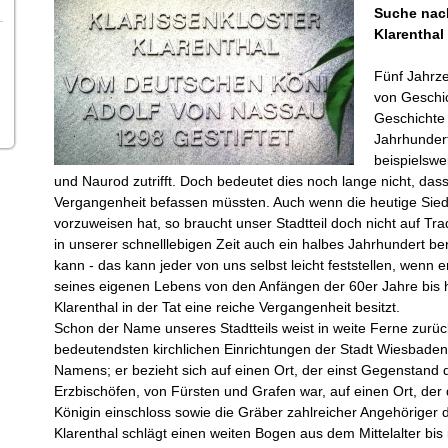
Suche nach
Klarenthal
Fünf Jahrz
von Geschic
Geschichte
Jahrhunder
beispielswe
und Naurod zutrifft. Doch bedeutet dies noch lange nicht, dass
Vergangenheit befassen müssten. Auch wenn die heutige Sied
vorzuweisen hat, so braucht unser Stadtteil doch nicht auf Tradi
in unserer schnelllebigen Zeit auch ein halbes Jahrhundert b
kann - das kann jeder von uns selbst leicht feststellen, wenn
seines eigenen Lebens von den Anfängen der 60er Jahre bis h
Klarenthal in der Tat eine reiche Vergangenheit besitzt.
Schon der Name unseres Stadtteils weist in weite Ferne zurück
bedeutendsten kirchlichen Einrichtungen der Stadt Wiesbaden 
Namens; er bezieht sich auf einen Ort, der einst Gegenstand
Erzbischöfen, von Fürsten und Grafen war, auf einen Ort, der
Königin einschloss sowie die Gräber zahlreicher Angehörige
Klarenthal schlägt einen weiten Bogen aus dem Mittelalter bis 