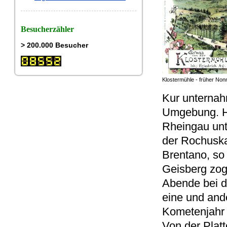
Besucherzähler
> 200.000 Besucher
Klostermühle - früher No
Kur unternah
Umgebung. Ha
Rheingau un
der Rochuska
Brentano, so
Geisberg zog
Abende bei d
eine und and
Kometenjahr 
Von der Platt