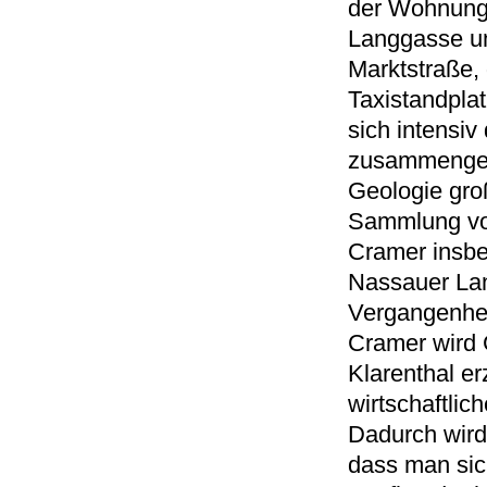
der Wohnung 
Langgasse u
Marktstraße, 
Taxistandpla
sich intensi
zusammengetr
Geologie gro
Sammlung von
Cramer insbe
Nassauer Lan
Vergangenhei
Cramer wird 
Klarenthal er
wirtschaftlic
Dadurch wird
dass man sic