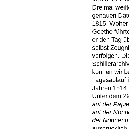
Dreimal weil
genauen Date
1815. Woher 
Goethe führt
er den Tag üb
selbst Zeugni
verfolgen. D
Schillerarchi
können wir b
Tagesablauf 
Jahren 1814 
Unter dem 29
auf der Papi
auf der Nonn
der Nonnenm
ausdrücklich