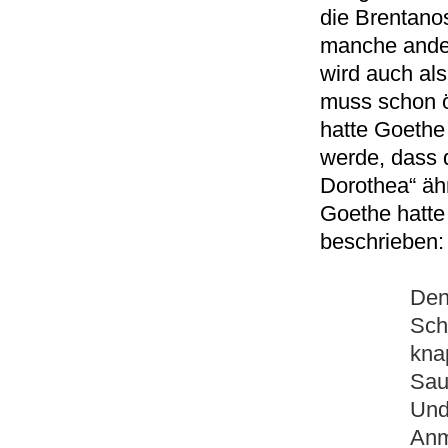
die Brentano
manche ander
wird auch al
muss schon ö
hatte Goethe
werde, dass 
Dorothea“ ähn
Goethe hatte
beschrieben:
Den
Sch
kna
Sau
Und 
Anm