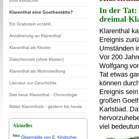
Emil Kindscher
In der Tat:
Klarenthal eine Goethestätte?
dreimal Kl
Ein Grabstein erzählt...
Klarenthal k
Annäherung an Klarenthal
Ereignis zurü
Umständen in
Klarenthal als Kloster
Vor 200 Jahr
Zwischenzeit (ohne Kloster)
Wolfgang von 
Klarenthal als Wohnsiedlung
Tat etwas ga
können durch
Literatur zur Geschichte
Ereignis sein
Das neue Klarenthal - Chronologie
großen Goeth
Bilder Klarenthals - gestern bis heute
Karlsbad. Da
hervorzuhebe
viel bedeutu
Aktuelles
Neu
Ölgemälde von E. Kindscher