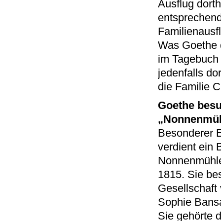
Ausflug dorth
entsprechend
Familienausf
Was Goethe d
im Tagebuch n
jedenfalls d
die Familie 
Goethe besu
„Nonnenmüh
Besonderer 
verdient ein 
Nonnenmühle 
1815. Sie bes
Gesellschaft
Sophie Bansa
Sie gehörte 