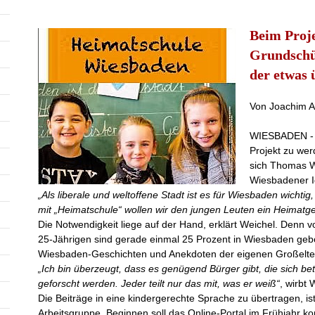
Beim Proj
Grundschü
der etwas
Von Joachim A
WIESBADEN - E
Projekt zu wer
sich Thomas We
Wiesbadener Id
„Als liberale und weltoffene Stadt ist es für Wiesbaden wichti
mit „Heimatschule“ wollen wir den jungen Leuten ein Heimatgef
Die Notwendigkeit liege auf der Hand, erklärt Weichel. Denn
25-Jährigen sind gerade einmal 25 Prozent in Wiesbaden geb
Wiesbaden-Geschichten und Anekdoten der eigenen Großelte
„Ich bin überzeugt, dass es genügend Bürger gibt, die sich bet
geforscht werden. Jeder teilt nur das mit, was er weiß“
, wirbt
Die Beiträge in eine kindergerechte Sprache zu übertragen, i
Arbeitsgruppe. Beginnen soll das Online-Portal im Frühjahr 