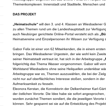
Themenkomplexen: Innenstadt und Stadtteile, Menschen und G
DAS PROJEKT
„Heimatschule“
will den 3. und 4. Klassen an Wiesbadener 
zu allen Themen rund um die Landeshauptstadt zur Verfügung 
auch Neubürger gerichtete Online-Portal versteht sich als
„Bü
Heimatvereine und Einzelpersonen ihr Wissen zur Verfügung st
Gabor Felix ist einer von 62 Mitwirkenden, die in einem erst
bringen. Das Wiesbadener Urgestein, der wie wohl kein Zweit
seiner Heimatstadt vertraut ist, hat sich in der Arbeitsgruppe
„
folgerichtig das Thema Wasser vorgenommen. Gabor will vermi
Wohlstand Wiesbadens ohne seine Heilquellen undenkbar wäre
Arbeitsgruppe war es, Themen auszuwählen, die bei der Zielgru
nicht nur auf oberflächliches Interesse stoßen, sondern in de
Aufmerksamkeit zu fesseln.
Eleonora Kerstan, die Konrektorin der Delkenheimer Karl-Gärt
der östlichen Vororte. Die Idee habe sie sofort angesprochen,
wurden zunächst Themen sondiert, die die jeweiligen Vororte in
können. Sehr gespannt sei sie auf die Entwicklung des Projekt