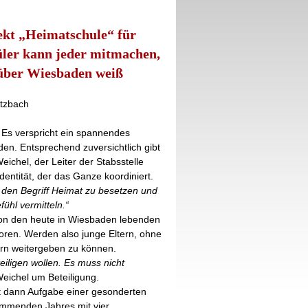
ekt „Heimatschule“ für
ler kann jeder mitmachen,
 über Wiesbaden weiß
tzbach
s verspricht ein spannendes
den. Entsprechend zuversichtlich gibt
ichel, der Leiter der Stabsstelle
entität, der das Ganze koordiniert.
g, den Begriff Heimat zu besetzen und
ühl vermitteln.“
 von den heute in Wiesbaden lebenden
oren. Werden also junge Eltern, ohne
rn weitergeben zu können.
eiligen wollen. Es muss nicht
 Weichel um Beteiligung.
st dann Aufgabe einer gesonderten
kommenden Jahres mit vier