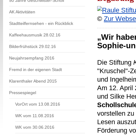
50 Jahre Geschwister-Scholl
AK Aktivitäten
©
Zur Websei
Stadtteilfernsehen - ein Rückblick
Kaffeehausmusik 28.02.16
„Wir haben
Sophie-un
Bilderfrühstück 29.02.16
Neujahrsempfang 2016
Die Stiftung
Fremd in der eigenen Stadt
"Kruschel"-Ze
und Ingelhei
Klarenthaler Abend 2015
Am 12. April 
Pressespiegel
und Silke He
Schollschul
VorOrt vom 13.08.2016
vorstellen zu
WK vom 11.08.2016
Lesen auszut
WK vom 30.06.2016
Förderung vo