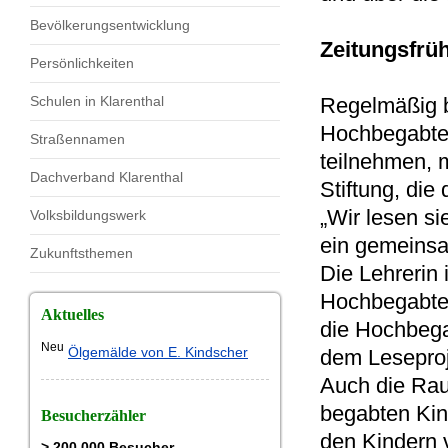
Bevölkerungsentwicklung
Zeitungsfrü
Persönlichkeiten
Schulen in Klarenthal
Regelmäßig be
Hochbegabte
Straßennamen
teilnehmen, m
Dachverband Klarenthal
Stiftung, die
„Wir lesen s
Volksbildungswerk
ein gemeinsam
Zukunftsthemen
Die Lehrerin 
Hochbegabten
Aktuelles
die Hochbega
Neu
Ölgemälde von E. Kindscher
dem Leseproje
Auch die Rau
begabten Kin
Besucherzähler
den Kindern 
> 200.000 Besucher